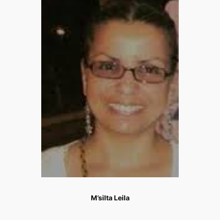
M’silta Leila